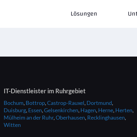
Lösungen
Un
IT-Dienstleister
im Ruhrgebiet
Bochum
,
Bottrop
,
Castrop-Rauxel
,
Dortmund
,
Duisburg
,
Essen
,
Gelsenkirchen
,
Hagen
,
Herne
,
Herten
,
Mülheim an der Ruhr
,
Oberhausen
,
Recklinghausen
,
Witten