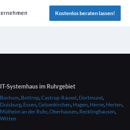
ternehmen
Kostenlos beraten lassen!
IT-Systemhaus
im Ruhrgebiet
Bochum
,
Bottrop
,
Castrop-Rauxel
,
Dortmund
,
Duisburg
,
Essen
,
Gelsenkirchen
,
Hagen
,
Herne
,
Herten
,
Mülheim an der Ruhr
,
Oberhausen
,
Recklinghausen
,
Witten