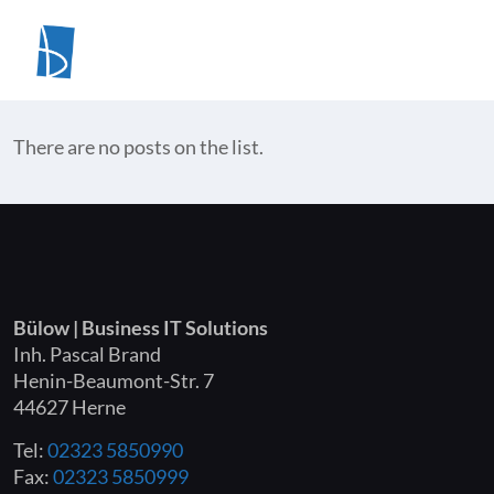
There are no posts on the list.
Bülow | Business IT Solutions
Inh. Pascal Brand
Henin-Beaumont-Str. 7
44627 Herne
Tel:
02323 5850990
Fax:
02323 5850999