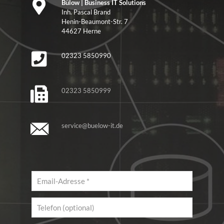
Bülow | Business IT Solutions
Inh. Pascal Brand
Henin-Beaumont-Str. 7
44627 Herne
02323 5850990
02323 5850999
service@buelow-it.de