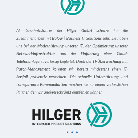
n Beratung
Als Geschäftsführer der
Hilger GmbH
schätze ich die
Als G
re
Abläufe
Zusammenarbeit mit
Bülow | Business IT Solutions
sehr. Sie haben
IT So
r
digitalen
uns bei der
Modernisierung unserer IT
, der
Optimierung unserer
Hera
nnten wir
Netzwerkinfrastruktur
und der
Einführung einer Cloud-
Unter
n Bülow |
Telefonanlage
zuverlässig begleitet. Dank der
IT-Überwachung
mit
die r
ktionszeit
Patch-Management
konnten wir bereits mindestens
einen
IT-
sicher
er!
Ausfall präventiv vermeiden
.
Die
schnelle Unterstützung
und
unser
transparente Kommunikation
machen sie zu einem verlässlichen
Kerng
Partner, den wir uneingeschränkt empfehlen können.